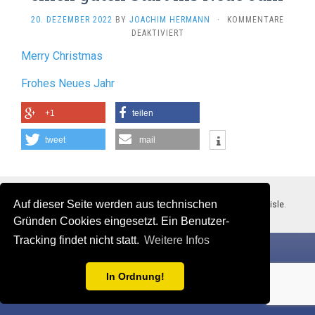
20. DEZEMBER 2022
BY
JOACHIM HERMANN
·
KOMMENTARE
FÜR
DEAKTIVIERT
FRÖHLICHE
Merry Christmas
WEIHNACHTEN
UND
Frohes Neues Jahr
EINEN
GUTEN
START
+1
teilen
INS
NEUE
tweet
mail
JAHR
Auf dieser Seite werden aus technischen
Stolz präsentiert von WordPress
. Theme: Flat 1.7.11 by
Themeisle
.
Gründen Cookies eingesetzt. Ein Benutzer-
Tracking findet nicht statt.
Weitere Infos
In Ordnung!