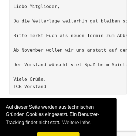
-
Liebe Mitglieder, 

NEUER
TERMIN
Da die Wetterlage weiterhin gut bleiben soll,
SAMSTAG,
23.11
UND
Bitte merkt Euch als neuen Termin zum Abbau d
WEITERE
INFORMATIONEN
Ab November wollen wir uns anstatt auf dem Pl
Der Vorstand wünscht viel Spaß beim Spielen u
Viele Grüße. 

TCB Vorstand
+1
teilen
Auf dieser Seite werden aus technischen
Gründen Cookies eingesetzt. Ein Benutzer-
tweet
mail
Tracking findet nicht statt.
Weitere Infos