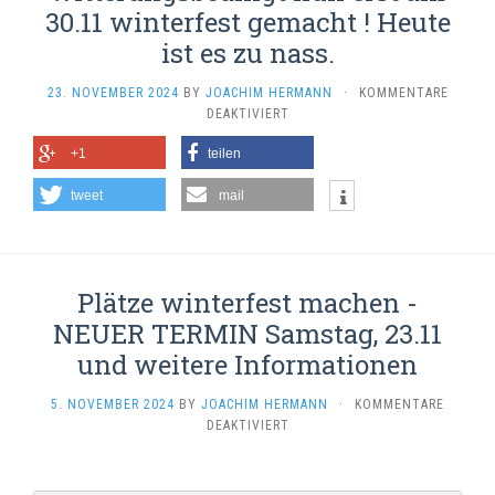
30.11 winterfest gemacht ! Heute
ist es zu nass.
23. NOVEMBER 2024
BY
JOACHIM HERMANN
·
KOMMENTARE
FÜR
DEAKTIVIERT
ACHTUNG:
+1
teilen
DIE
PLÄTZE
tweet
mail
WERDEN
WITTERUNGSBEDINGT
NUN
ERST
AM
Plätze winterfest machen -
30.11
WINTERFEST
NEUER TERMIN Samstag, 23.11
GEMACHT
und weitere Informationen
!
HEUTE
5. NOVEMBER 2024
BY
JOACHIM HERMANN
·
KOMMENTARE
IST
FÜR
DEAKTIVIERT
ES
PLÄTZE
ZU
WINTERFEST
NASS.
MACHEN