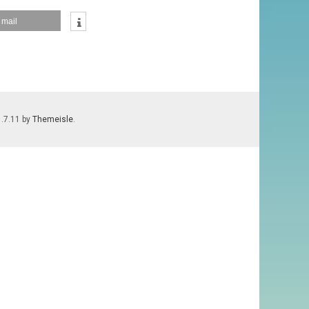
EINLADUNG
mail
FÜR
DIENSTAG,
2.
APRIL
STAMMTISCH
UM
20
UHR
1.7.11 by
Themeisle
.
IM
BOLANDO