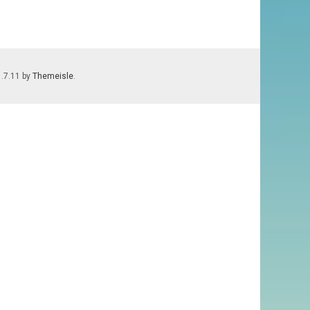
1.7.11 by
Themeisle
.