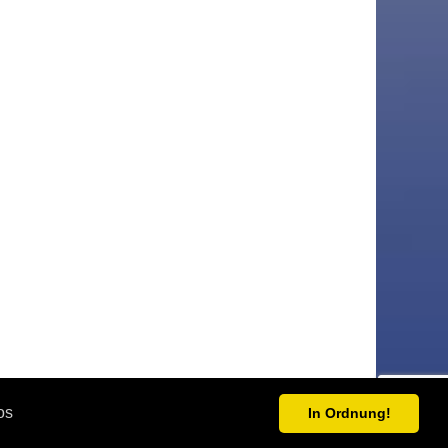
os
In Ordnung!