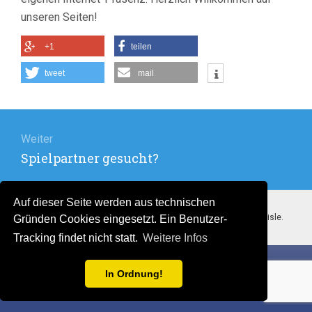
unseren Seiten!
+1
teilen
tweet
mail
Beitragsnavigation
Weiter
Nächster
Spielpartner gesucht?
Beitrag:
Auf dieser Seite werden aus technischen
Stolz präsentiert von WordPress
. Theme: Flat 1.7.11 by
Themeisle
.
Gründen Cookies eingesetzt. Ein Benutzer-
Tracking findet nicht statt.
Weitere Infos
In Ordnung!