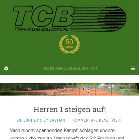
TENNIS IN BOLLSCHWEIL SEIT 1974
Herren 1 steigen auf!
FÜR
28. JUNI 2015
BY
BASTIAN
·
KOMMENTARE DEAKTIVIERT
HERREN
Nach einem spannenden Kampf schlagen unsere
1
Herren 1 die zweite Mannschaft des SC Freiburg und
STEIGEN