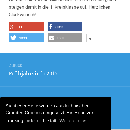
AUF!
steigen damit in die 1. Kreisklasse auf. Herzlichen
Glückwunsch!
+1
teilen
tweet
mail
Beitragsnavigation
Zurück
Vorheriger
Frühjahrsinfo 2015
Beitrag:
Weiter
Auf dieser Seite werden aus technischen
Nächster
Platzarbeiten zum Saison-Ende am
Gründen Cookies eingesetzt. Ein Benutzer-
Beitrag:
Samstag, 31. Oktober
Tracking findet nicht statt.
Weitere Infos