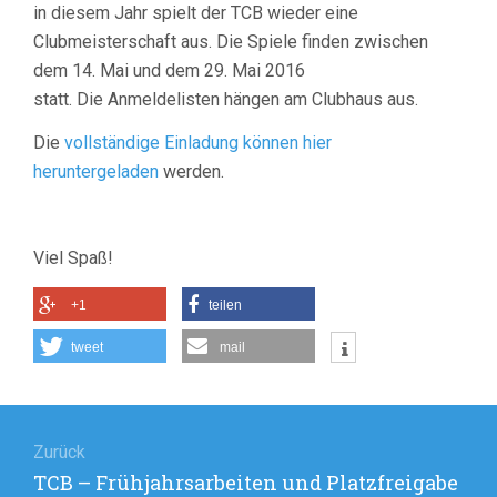
in diesem Jahr spielt der TCB wieder eine
Clubmeisterschaft aus. Die Spiele finden zwischen
dem 14. Mai und dem 29. Mai 2016
statt. Die Anmeldelisten hängen am Clubhaus aus.
Die
vollständige Einladung können hier
heruntergeladen
werden.
Viel Spaß!
+1
teilen
tweet
mail
Beitragsnavigation
Zurück
Vorheriger
TCB – Frühjahrsarbeiten und Platzfreigabe