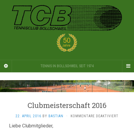
TENNIS IN BOLLSCHWEIL SEIT 1974
Clubmeisterschaft 2016
FÜR
22. APRIL 2016
BY
BASTIAN
·
KOMMENTARE DEAKTIVIERT
CLUBMEI
Liebe Clubmitglieder,
2016