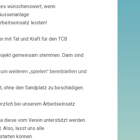
4.11
re es wünschenswert, wenn
UM
r Aussenanlage
10
UHR
rbeitseinsatz leisten!
WINTERFEST
GEMACHT
er mit Tat und Kraft für den TCB
Projekt gemeinsam stemmen. Dann sind
um weiteren „spielen“ bereitstellen und
.
st, ohne den Sandplatz zu beschädigen.
herzlich bei unserem Arbeitseinsatz
da diese vom Verein unterstützt werden.
. Also, lasst uns alle
hstarten können.