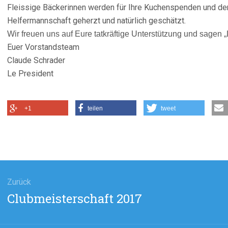
Fleissige Bäckerinnen werden für Ihre Kuchenspenden und den
Helfermannschaft geherzt und natürlich geschätzt.
Wir freuen uns auf Eure tatkräftige Unterstützung und sage
Euer Vorstandsteam
Claude Schrader
Le President
+1
teilen
tweet
agsnavigation
Zurück
Vorheriger
Clubmeisterschaft 2017
Beitrag: