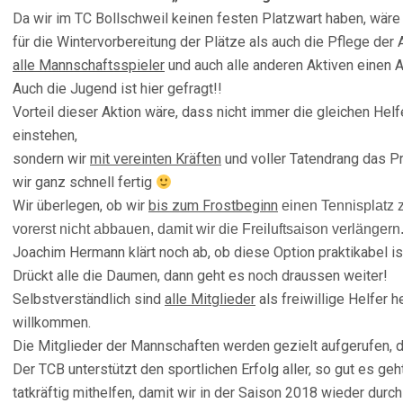
Da wir im TC Bollschweil keinen festen Platzwart haben, wä
für die Wintervorbereitung der Plätze als auch die Pflege de
alle Mannschaftsspieler
und auch alle anderen Aktiven einen A
Auch die Jugend ist hier gefragt!!
Vorteil dieser Aktion wäre, dass nicht immer die gleichen Helf
einstehen,
sondern wir
mit vereinten Kräften
und voller Tatendrang das 
wir ganz schnell fertig
Wir überlegen, ob wir
bis zum Frostbeginn
einen Tennisplatz z
vorerst nicht abbauen, damit wir die Freiluftsaison verlängern
Joachim Hermann klärt noch ab, ob diese Option praktikabel i
Drückt alle die Daumen, dann geht es noch draussen weiter!
Selbstverständlich sind
alle Mitglieder
als freiwillige Helfer 
willkommen.
Die Mitglieder der Mannschaften werden gezielt aufgerufen, 
Der TCB unterstützt den sportlichen Erfolg aller, so gut es geht
tatkräftig mithelfen, damit wir in der Saison 2018 wieder durc