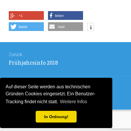
+1
teilen
tweet
mail
Beitragsnavigation
Zurück
Vorheriger
Frühjahrsinfo 2018
Beitrag:
Auf dieser Seite werden aus technischen
Weiter
Gründen Cookies eingesetzt. Ein Benutzer-
Nächster
Trainingsplan 2018
Tracking findet nicht statt.
Weitere Infos
Beitrag:
In Ordnung!
Stolz präsentiert von WordPress
. Theme: Flat 1.7.11 by
Themeisle
.