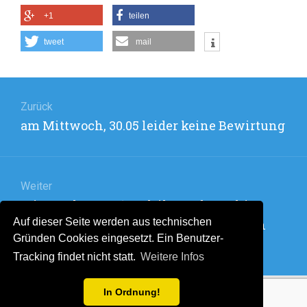
FREITAG,
+1
teilen
01.06.18
LEIDER
tweet
mail
KEINE
BEWIRTUNG
Beitragsnavigation
Zurück
Vorheriger
am Mittwoch, 30.05 leider keine Bewirtung
Beitrag:
Weiter
Nächster
Mittwoch, 06.06.18, Ulrike und Joachim
Beitrag:
Auf dieser Seite werden aus technischen
machen Grillwürste mit verschiedenen
Gründen Cookies eingesetzt. Ein Benutzer-
Salaten
Tracking findet nicht statt.
Weitere Infos
In Ordnung!
Stolz präsentiert von WordPress
. Theme: Flat 1.7.11 by
Themeisle
.