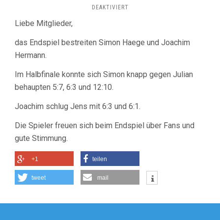
FÜR
DEAKTIVIERT
ENDSPIEL
Liebe Mitglieder,
DER
VEREINSMEISTERSCHAFTEN
das Endspiel bestreiten Simon Haege und Joachim
AM
SONNTAG,
Hermann.
1.
JULI
Im Halbfinale konnte sich Simon knapp gegen Julian
UM
behaupten 5:7, 6:3 und 12:10.
18
UHR
Joachim schlug Jens mit 6:3 und 6:1.
Die Spieler freuen sich beim Endspiel über Fans und
gute Stimmung.
+1
teilen
tweet
mail
Beitragsnavigation