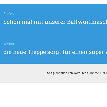
agsnavigation
Zurück
Vorheriger
Schon mal mit unserer Ballwurfmasch
Beitrag:
Weiter
Nächster
die neue Treppe sorgt für einen super 
Beitrag:
Stolz präsentiert von WordPress
. Theme: Flat 