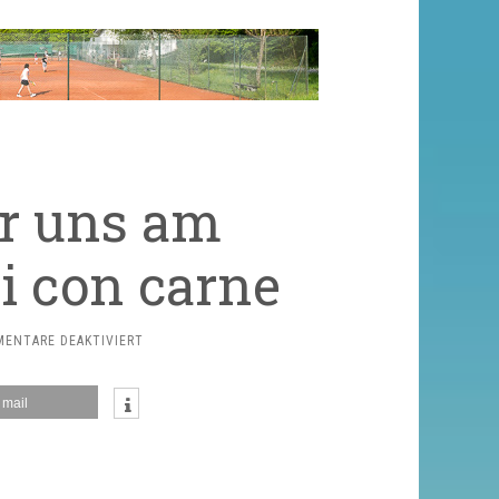
ür uns am
li con carne
FÜR
ENTARE DEAKTIVIERT
SIMON
KOCHT
mail
FÜR
UNS
AM
FREITAG,
22.06