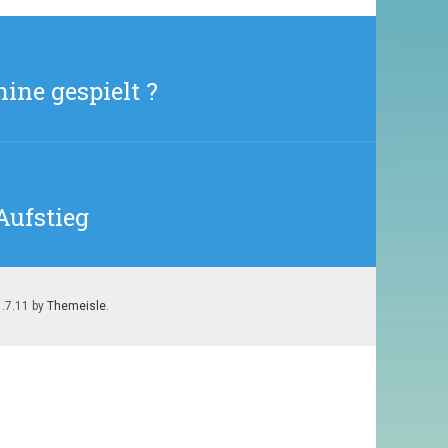
CHILI
CON
CARNE
ine gespielt ?
Aufstieg
1.7.11 by
Themeisle
.