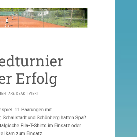
edturnier
er Erfolg
FÜR
ENTARE DEAKTIVIERT
OLD-
SCHOOL
espiel. 11 Paarungen mit
MIXEDTURNIER
ERNEUT
r, Schallstadt und Schönberg hatten Spaß
EIN
algische Fila-T-Shirts im Einsatz oder
VOLLER
kel kam zum Einsatz.
ERFOLG