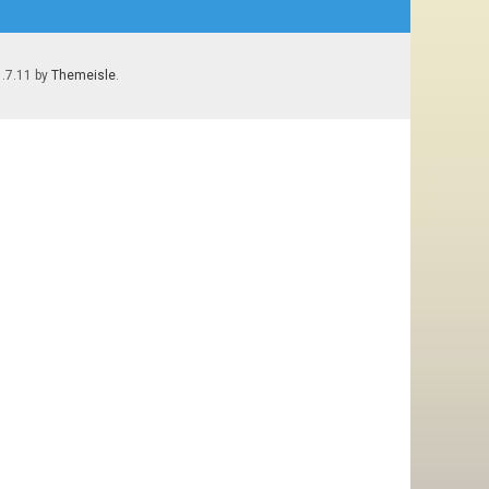
1.7.11 by
Themeisle
.