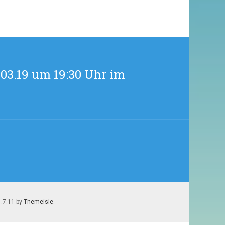
2.
APRIL
STAMMTISCH
UM
20
UHR
IM
03.19 um 19:30 Uhr im
BOLANDO
1.7.11 by
Themeisle
.