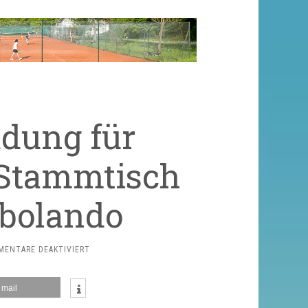
adung für
l Stammtisch
 bolando
FÜR
ENTARE DEAKTIVIERT
HERZLICHE
EINLADUNG
mail
FÜR
DIENSTAG,