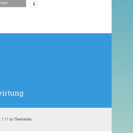
CLEMENS
mail
VOMSTEIN
FÜR
UNS.
ES
GIBT
….
wirtung
1.7.11 by
Themeisle
.