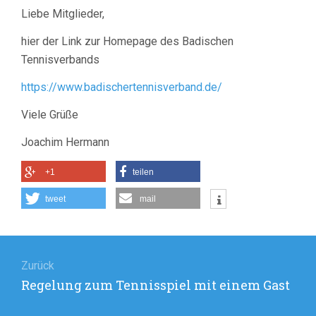
AB
Liebe Mitglieder,
SOFORT
IST
hier der Link zur Homepage des Badischen
DAS
DOPPELSPIEL
Tennisverbands
WIEDER
ERLAUBT
https://www.badischertennisverband.de/
Viele Grüße
Joachim Hermann
+1
teilen
tweet
mail
Beitragsnavigation
Zurück
Vorheriger
Regelung zum Tennisspiel mit einem Gast
Beitrag: