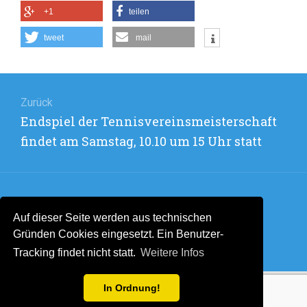
+1
teilen
tweet
mail
Beitragsnavigation
Zurück
Vorheriger
Endspiel der Tennisvereinsmeisterschaft
Beitrag:
findet am Samstag, 10.10 um 15 Uhr statt
Weiter
Auf dieser Seite werden aus technischen
Nächster
coronabedingte Änderung des Termins
Gründen Cookies eingesetzt. Ein Benutzer-
Beitrag:
Samstag, 7. November
Tracking findet nicht statt.
Weitere Infos
In Ordnung!
Stolz präsentiert von WordPress
. Theme: Flat 1.7.11 by
Themeisle
.