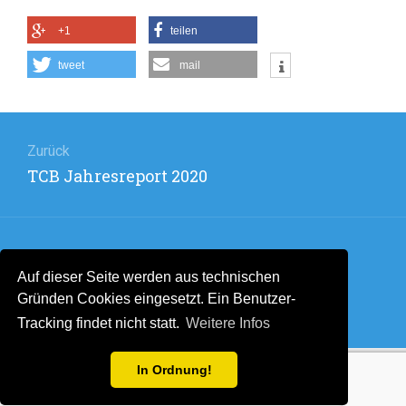
TENNIS
+1
teilen
!
tweet
mail
Beitragsnavigation
Zurück
Vorheriger
TCB Jahresreport 2020
Beitrag:
Weiter
Auf dieser Seite werden aus technischen
Nächster
Achtung Anmeldeschluss für
Gründen Cookies eingesetzt. Ein Benutzer-
Beitrag:
Tennistraining ist der 04.04.2021
Tracking findet nicht statt.
Weitere Infos
In Ordnung!
Stolz präsentiert von WordPress
. Theme: Flat 1.7.11 by
Themeisle
.