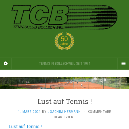
TENNIS IN BOLLSCHWEIL SEIT 1974
Lust auf Tennis !
1. MÄRZ 2021
BY
JOACHIM HERMANN
·
KOMMENTARE
FÜR
DEAKTIVIERT
LUST
Lust auf Tennis !
AUF