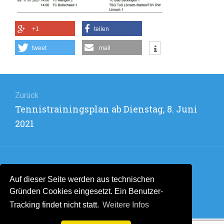
+1
teilen
tweet
mail
Beitragsnavigation
Zurück
Vorheriger
Tennistrainingsplan ab Dienstag, 8. Juni
Beitrag:
2021
Weiter
Auf dieser Seite werden aus technischen
Nächster
Jeden Freitag im Juli ab 19:00 Uhr auf
Gründen Cookies eingesetzt. Ein Benutzer-
Beitrag:
unserer Anlage
Tracking findet nicht statt.
Weitere Infos