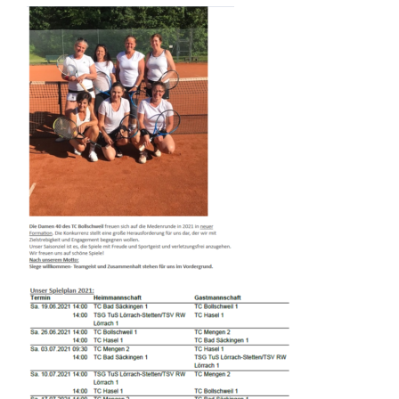
UNSERE
NEU
FORMIERTE
MANNSCHAFT
DER
DAMEN
40
!