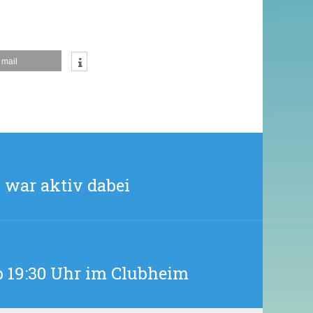
AM
MITTWOCH,
5.
JULI
AB
mail
18:30
UHR
 war aktiv dabei
b 19:30 Uhr im Clubheim