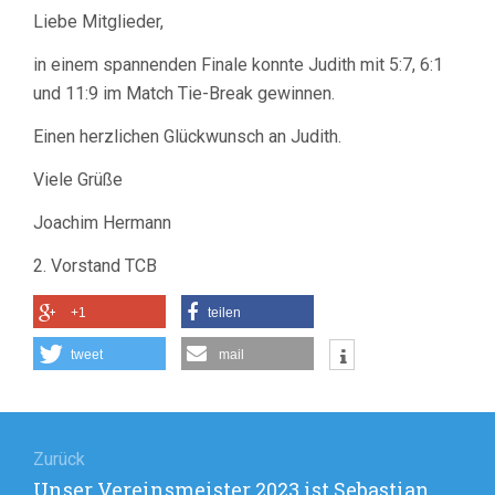
UNSERE
Liebe Mitglieder,
VEREINSMEISTERIN
2023
in einem spannenden Finale konnte Judith mit 5:7, 6:1
IST
JUDITH
und 11:9 im Match Tie-Break gewinnen.
KROHN
Einen herzlichen Glückwunsch an Judith.
Viele Grüße
Joachim Hermann
2. Vorstand TCB
+1
teilen
tweet
mail
Beitragsnavigation
Zurück
Vorheriger
Unser Vereinsmeister 2023 ist Sebastian