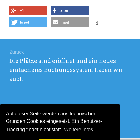
2024
+1
teilen
tweet
mail
Beitragsnavigation
Zurück
Vorheriger
Die Plätze sind eröffnet und ein neues
Beitrag:
einfacheres Buchungssystem haben wir
auch
Weiter
Auf dieser Seite werden aus technischen
Nächster
Flyer zur Jubiläumsfeier am Samstag, 6.
Gründen Cookies eingesetzt. Ein Benutzer-
Beitrag:
Juli 2024
Tracking findet nicht statt.
Weitere Infos