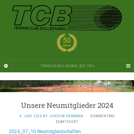
TENNIS IN BOLLSCHWEIL SEIT 1974
Unsere Neumitglieder 2024
4. JUNI 2024
BY
JOACHIM HERMANN
·
KOMMENTARE
FÜR
DEAKTIVIERT
UNSERE
2024_07_10 Neumitgliedschaften
NEUMITGLIEDER