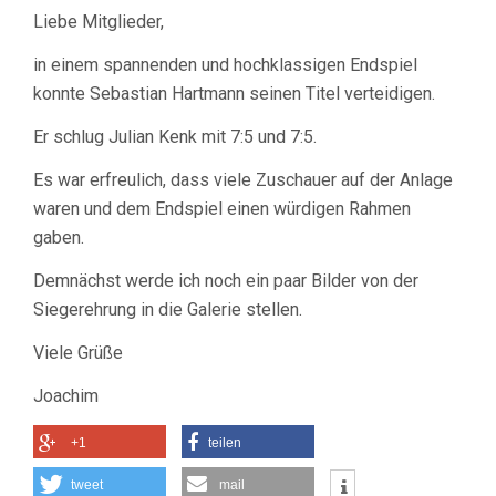
SEBASTIAN
Liebe Mitglieder,
HARTMANN
VERTEIDIGT
in einem spannenden und hochklassigen Endspiel
SEINEN
TITEL
konnte Sebastian Hartmann seinen Titel verteidigen.
Er schlug Julian Kenk mit 7:5 und 7:5.
Es war erfreulich, dass viele Zuschauer auf der Anlage
waren und dem Endspiel einen würdigen Rahmen
gaben.
Demnächst werde ich noch ein paar Bilder von der
Siegerehrung in die Galerie stellen.
Viele Grüße
Joachim
+1
teilen
tweet
mail