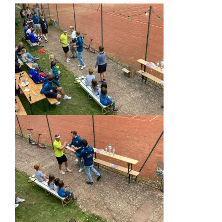
EINDRÜCKE
VON
DEN
ERFOLGREICHEN
KOHLWALD-
OPEN
2025
IN
BILDERN