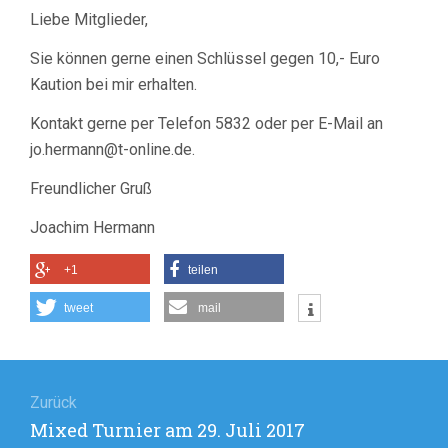
CLUBHEIMSCHLÜSSEL
Liebe Mitglieder,
GEGEN
10,-
Sie können gerne einen Schlüssel gegen 10,- Euro
EURO
KAUTION
Kaution bei mir erhalten.
ERHÄLTLICH
Kontakt gerne per Telefon 5832 oder per E-Mail an
jo.hermann@t-online.de.
Freundlicher Gruß
Joachim Hermann
+1
teilen
tweet
mail
Beitragsnavigation
Zurück
Vorheriger
Mixed Turnier am 29. Juli 2017