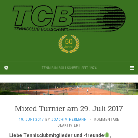
TENNIS IN BOLLSCHWEIL SEIT 1974
Mixed Turnier am 29. Juli 2017
19. JUNI 2017
BY
JOACHIM HERMANN
·
KOMMENTARE
FÜR
DEAKTIVIERT
MIXED
Liebe Tennisclubmitglieder und -freunde
,
TURNIER