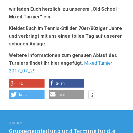
AM
wir laden Euch herzlich zu unserem „Old School –
29.
JULI
Mixed Turnier“ ein.
2017
Kleidet Euch im Tennis-Stil der 70er/80ziger Jahre
und verbringt mit uns einen tollen Tag auf unserer
schönen Anlage.
Weitere Informationen zum genauen Ablauf des
Turniers findet Ihr hier angefügt.
Mixed Turnier
2017_07_29
+1
teilen
tweet
mail
Beitragsnavigation
Zurück
Vorheriger
Gruppeneinteilung und Termine für die