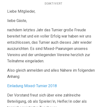
FÜR
DEAKTIVIERT
EINLADUNG
Liebe Mitglieder,
ZUM
OLD
liebe Gäste,
SCHOOL
–
nachdem letztes Jahr das Turnier große Freude
MIXED
TURNIER
bereitet hat und ein voller Erfolg war haben wir uns
AM
entschlossen, das Turnier auch dieses Jahr wieder
SAMSTAG,
auszurichten. Es sind Mixed-Paarungen unseres
28.
JULI
Vereins und der umliegenden Vereine herzlich zur
Teilnahme eingeladen.
Also gleich anmelden und alles Nähere im folgenden
Anhang:
Einladung Mixed-Turnier 2018
Der Vorstand freut sich über eine zahlreiche
Beteiligung, ob als Spieler/in, Helfer/in oder als