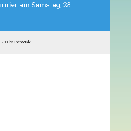
rnier am Samstag, 28.
1.7.11 by
Themeisle
.