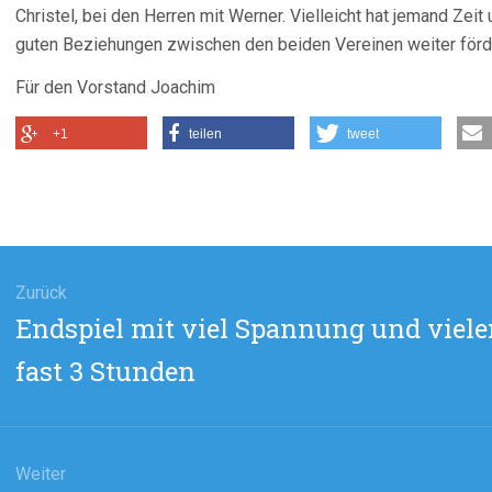
Christel, bei den Herren mit Werner. Vielleicht hat jemand Ze
guten Beziehungen zwischen den beiden Vereinen weiter förd
Für den Vorstand Joachim
+1
teilen
tweet
agsnavigation
Zurück
Vorheriger
Endspiel mit viel Spannung und viel
Beitrag:
fast 3 Stunden
Weiter