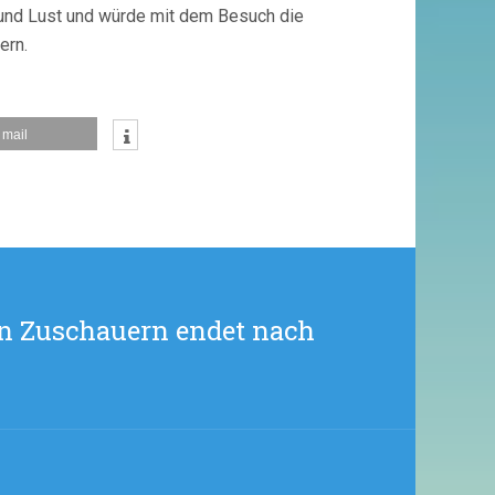
it und Lust und würde mit dem Besuch die
ern.
mail
en Zuschauern endet nach