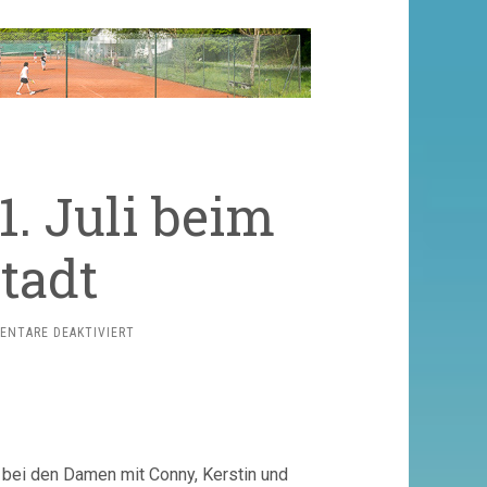
. Juli beim
tadt
FÜR
ENTARE DEAKTIVIERT
SOMMERFEST
AM
21.
JULI
BEIM
TC
 bei den Damen mit Conny, Kerstin und
SCHALLSTADT