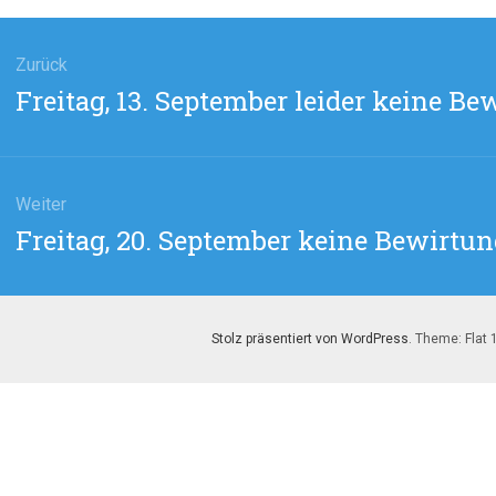
agsnavigation
Zurück
Vorheriger
Freitag, 13. September leider keine Be
Beitrag:
Weiter
Nächster
Freitag, 20. September keine Bewirtu
Beitrag:
Stolz präsentiert von WordPress
. Theme: Flat 