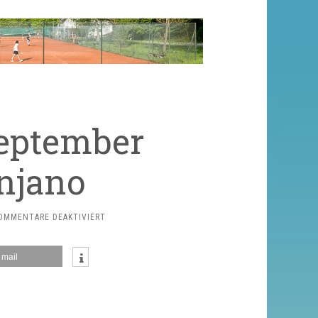
September
njano
FÜR
OMMENTARE DEAKTIVIERT
MITTWOCH,
18.
mail
SEPTEMBER
BEWIRTET
TANJANO