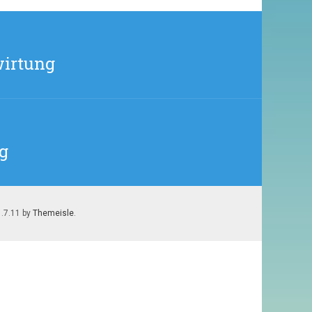
wirtung
ng
1.7.11 by
Themeisle
.