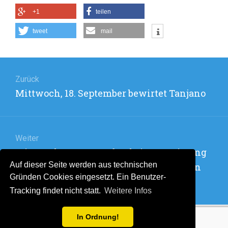
FREITAG,
+1
teilen
20.
SEPTEMBER
tweet
mail
KEINE
BEWIRTUNG
Beitragsnavigation
Zurück
Vorheriger
Mittwoch, 18. September bewirtet Tanjano
Beitrag:
Weiter
Nächster
Mittwoch, 25. September keine Bewirtung
Beitrag:
Auf dieser Seite werden aus technischen
und insgesamt Ende der Bewirtungen in
Gründen Cookies eingesetzt. Ein Benutzer-
2019
Tracking findet nicht statt.
Weitere Infos
In Ordnung!
Stolz präsentiert von WordPress
. Theme: Flat 1.7.11 by
Themeisle
.