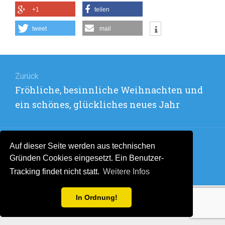
+1
teilen
tweet
mail
Beitragsnavigation
Zurück
Vorheriger
Fröhliche, besinnliche Weihnachten und
Beitrag:
ein schönes, glückliches neues Jahr
Auf dieser Seite werden aus technischen
Weiter
Gründen Cookies eingesetzt. Ein Benutzer-
Nächster
Plätze frühest möglich herrichten
Tracking findet nicht statt.
Weitere Infos
Beitrag:
In Ordnung!
Stolz präsentiert von WordPress
. Theme: Flat 1.7.11 by
Themeisle
.