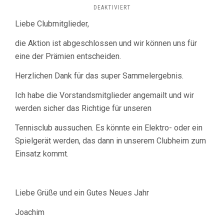
FÜR
DEAKTIVIERT
WIR
Liebe Clubmitglieder,
HABEN
BEI
die Aktion ist abgeschlossen und wir können uns für
REWE
ABSCHLIESSEND 2
eine der Prämien entscheiden.
63 V
EREINSSCHEINE G
Herzlichen Dank für das super Sammelergebnis.
ESAMMELT
Ich habe die Vorstandsmitglieder angemailt und wir
werden sicher das Richtige für unseren
Tennisclub aussuchen. Es könnte ein Elektro- oder ein
Spielgerät werden, das dann in unserem Clubheim zum
Einsatz kommt.
Liebe Grüße und ein Gutes Neues Jahr
Joachim