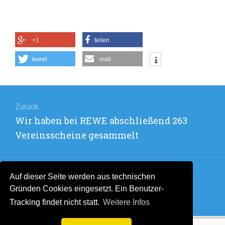
+1
teilen
tweet
mail
Beitragsnavigation
Zurück
Vorheriger
Wir haben bei REWE abschließend 263
Beitrag:
Vereinsscheine gesammelt
Auf dieser Seite werden aus technischen
Weiter
Gründen Cookies eingesetzt. Ein Benutzer-
Nächster
TCB Jahresreport 2020
Tracking findet nicht statt.
Weitere Infos
Beitrag: