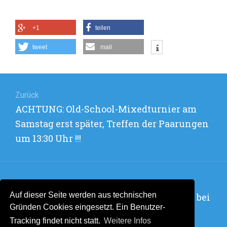
+1
teilen
tweet
mail
Beitragsnavigation
Zurück
Vorheriger
ACHTUNG: Old-School-Mixedturnier am
Beitrag:
Samstag erst später, Treffen der Paarungen
um 13:30 Uhr !!!
Weiter
Auf dieser Seite werden aus technischen
Nächster
Tennisferienprogramm mit viel Freude bei
Gründen Cookies eingesetzt. Ein Benutzer-
Beitrag:
den Kids und Betreuenden
Tracking findet nicht statt.
Weitere Infos