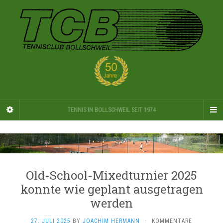
TENNIS IN BOLLSCHWEIL SEIT 1974
Old-School-Mixedturnier 2025
konnte wie geplant ausgetragen
werden
27. JULI 2025
BY
JOACHIM HERMANN
·
KOMMENTARE