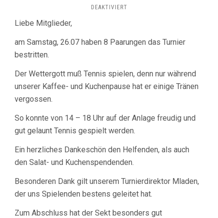
FÜR
DEAKTIVIERT
OLD-
Liebe Mitglieder,
SCHOOL-
MIXEDTURNIER
am Samstag, 26.07 haben 8 Paarungen das Turnier
2025
KONNTE
bestritten.
WIE
GEPLANT
Der Wettergott muß Tennis spielen, denn nur während
AUSGETRAGEN
unserer Kaffee- und Kuchenpause hat er einige Tränen
WERDEN
vergossen.
So konnte von 14 – 18 Uhr auf der Anlage freudig und
gut gelaunt Tennis gespielt werden.
Ein herzliches Dankeschön den Helfenden, als auch
den Salat- und Kuchenspendenden.
Besonderen Dank gilt unserem Turnierdirektor Mladen,
der uns Spielenden bestens geleitet hat.
Zum Abschluss hat der Sekt besonders gut